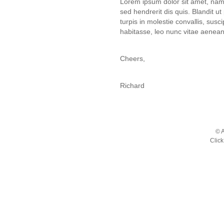
Lorem ipsum dolor sit amet, nam 
sed hendrerit dis quis. Blandit u
turpis in molestie convallis, sus
habitasse, leo nunc vitae aenean
Cheers,
Richard
© A
Click