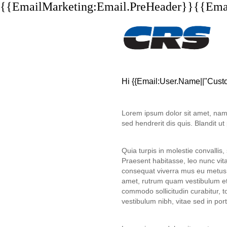
{{EmailMarketing:Email.PreHeader}}{{Ema
Hi {{Email:User.Name||"Custo
Lorem ipsum dolor sit amet, nam 
sed hendrerit dis quis. Blandit u
Quia turpis in molestie convallis,
Praesent habitasse, leo nunc vit
consequat viverra mus eu metus. 
amet, rutrum quam vestibulum et
commodo sollicitudin curabitur, t
vestibulum nibh, vitae sed in portt